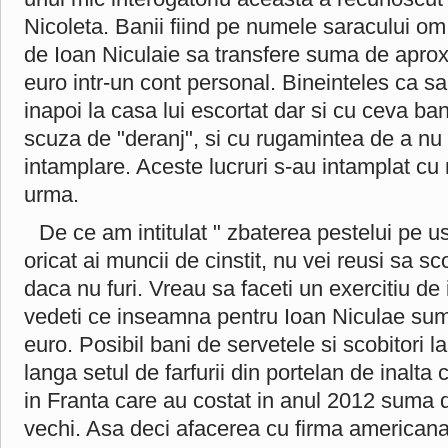
Nicoleta. Banii fiind pe numele saracului om,
de Ioan Niculaie sa transfere suma de aprox
euro intr-un cont personal. Bineinteles ca s
inapoi la casa lui escortat dar si cu ceva ba
scuza de "deranj", si cu rugamintea de a nu
intamplare. Aceste lucruri s-au intamplat cu 
urma.
De ce am intitulat " zbaterea pestelui pe u
oricat ai muncii de cinstit, nu vei reusi sa sc
daca nu furi. Vreau sa faceti un exercitiu de
vedeti ce inseamna pentru Ioan Niculae su
euro. Posibil bani de servetele si scobitori
langa setul de farfurii din portelan de inalta 
in Franta care au costat in anul 2012 suma d
vechi. Asa deci afacerea cu firma americana 