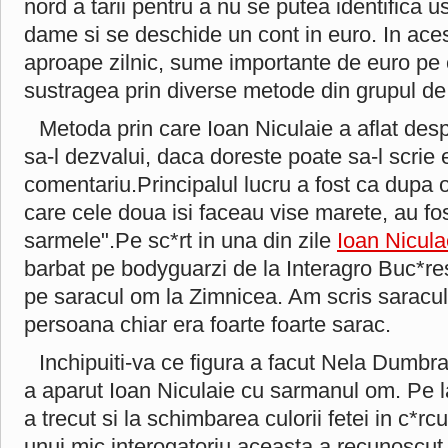
nord a tarii pentru a nu se putea identifica u
dame si se deschide un cont in euro. In aces
aproape zilnic, sume importante de euro pe c
sustragea prin diverse metode din grupul de
Metoda prin care Ioan Niculaie a aflat des
sa-l dezvalui, daca doreste poate sa-l scrie e
comentariu.Principalul lucru a fost ca dupa 
care cele doua isi faceau vise marete, au fos
sarmele".Pe sc*rt in una din zile
Ioan Nicula
barbat pe bodyguarzi de la Interagro Buc*res
pe saracul om la Zimnicea. Am scris saracu
persoana chiar era foarte foarte sarac.
Inchipuiti-va ce figura a facut Nela Dumbr
a aparut Ioan Niculaie cu sarmanul om. Pe la
a trecut si la schimbarea culorii fetei in c*r
unui mic interogatoriu aceasta a recunoscut