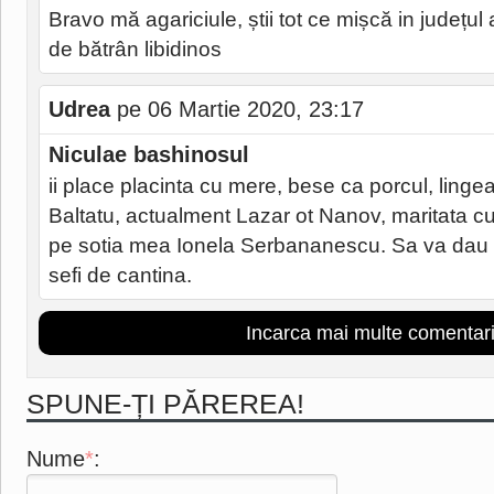
Bravo mă agariciule, știi tot ce mișcă in județul
de bătrân libidinos
Udrea
pe 06 Martie 2020, 23:17
Niculae bashinosul
ii place placinta cu mere, bese ca porcul, lingea
Baltatu, actualment Lazar ot Nanov, maritata cu 
pe sotia mea Ionela Serbananescu. Sa va dau l
sefi de cantina.
Incarca mai multe comentari
SPUNE-ȚI PĂREREA!
Nume
*
: