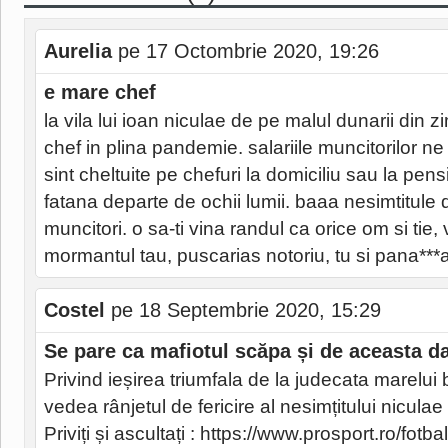
Aurelia
pe 17 Octombrie 2020, 19:26
e mare chef
la vila lui ioan niculae de pe malul dunarii din
chef in plina pandemie. salariile muncitorilor ne 
sint cheltuite pe chefuri la domiciliu sau la pen
fatana departe de ochii lumii. baaa nesimtitule da
muncitori. o sa-ti vina randul ca orice om si tie
mormantul tau, puscarias notoriu, tu si pana***a
Costel
pe 18 Septembrie 2020, 15:29
Se pare ca mafiotul scăpa și de aceasta d
Privind ieșirea triumfala de la judecata marelui
vedea rânjetul de fericire al nesimțitului niculae
Priviți și ascultați : https://www.prosport.ro/fotba