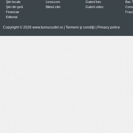
Ştiri locale
Livescore
Galerii foto
Bac 
Ştiri din ţară
Biletul zilei
Galerii video
Consi
Financiar
Fraza
Editorial
Copyright © 2026 www.turnucustiri.ro |
Termeni şi condiţii
|
Privacy police