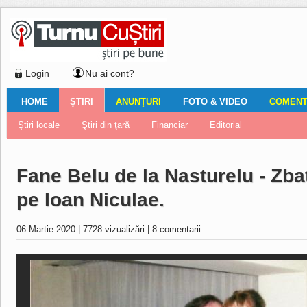
Login
Nu ai cont?
HOME
ŞTIRI
ANUNŢURI
FOTO & VIDEO
COMENTA
Ştiri locale
Ştiri locale
Imobiliare
Galerii Foto
Comentariul zilei
Auto
Ştiri din ţară
Turnaţi aici!
Galerii video
Închirieri
Financiar
Nemulţumirile localnicilor
Vânzări
Editorial
Locuri de muncă
Foto
Fane Belu de la Nasturelu - Zbat
pe Ioan Niculae.
06 Martie 2020
|
7728 vizualizări
|
8 comentarii