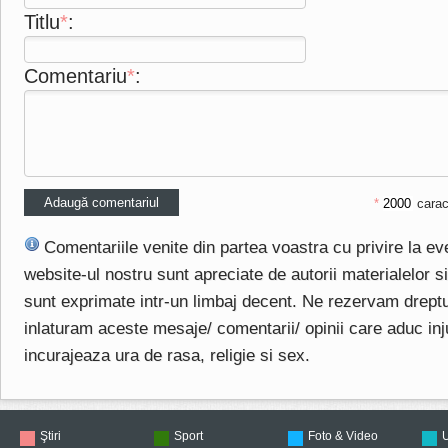
Titlu
*
:
Comentariu
*
:
*
carac
Comentariile venite din partea voastra cu privire la e
website-ul nostru sunt apreciate de autorii materialelor si 
sunt exprimate intr-un limbaj decent. Ne rezervam drept
inlaturam aceste mesaje/ comentarii/ opinii care aduc injuri
incurajeaza ura de rasa, religie si sex.
Ştiri
Sport
Foto & Video
U